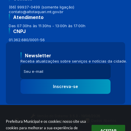
(66) 99937-0499 (somente ligação)
contato@altotaquari.mt.gov.br
Atendimento
Das 07:30hs às 11:30hs - 13:00h às 17:00h
CNPJ
01.362.680/0001-56
Newsletter
Receba atualizações sobre serviços e notícias da cidade.
Inscreva-se
Versão do Sistema:
3.5.3 - 19/06/2026
Portal atualizado em:
04/08/2026 16:58
Dados Abertos
Prefeitura Municipal e os cookies: nosso site usa
cookies para melhorar a sua experiência de
ACEITAR