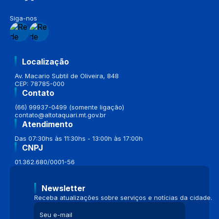
Siga-nos
Localização
Av. Macario Subtil de Oliveira, 848
CEP: 78785-000
Contato
(66) 99937-0499 (somente ligação)
contato@altotaquari.mt.gov.br
Atendimento
Das 07:30hs às 11:30hs - 13:00h às 17:00h
CNPJ
01.362.680/0001-56
Newsletter
Receba atualizações sobre serviços e notícias da cidade.