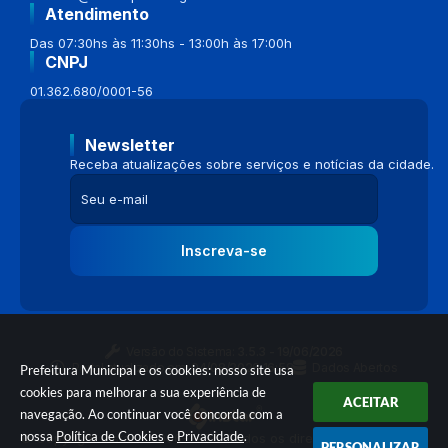
Atendimento
Das 07:30hs às 11:30hs - 13:00h às 17:00h
CNPJ
01.362.680/0001-56
Newsletter
Receba atualizações sobre serviços e notícias da cidade.
Inscreva-se
Versão do Sistema:
3.5.3 - 19/06/2026
Portal atualizado em:
04/08/2026 16:58
Dados Abertos
Prefeitura Municipal e os cookies: nosso site usa
cookies para melhorar a sua experiência de
ACEITAR
navegação. Ao continuar você concorda com a
nossa
Política de Cookies
e
Privacidade
.
© Copyright Instar - 2006-2026. Todos os direitos reservados -
PERSONALIZAR