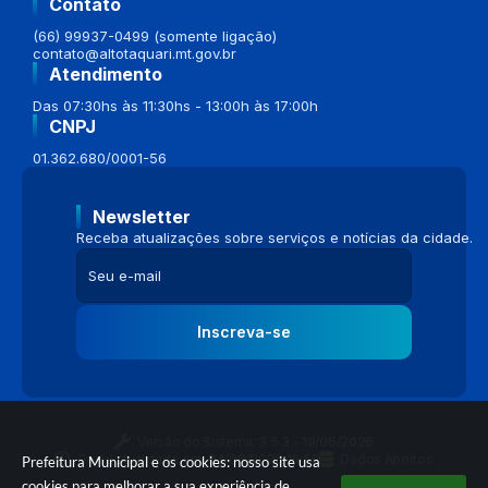
Contato
(66) 99937-0499 (somente ligação)
contato@altotaquari.mt.gov.br
Atendimento
Das 07:30hs às 11:30hs - 13:00h às 17:00h
CNPJ
01.362.680/0001-56
Newsletter
Receba atualizações sobre serviços e notícias da cidade.
Inscreva-se
Versão do Sistema:
3.5.3 - 19/06/2026
Portal atualizado em:
04/08/2026 16:58
Dados Abertos
Prefeitura Municipal e os cookies: nosso site usa
cookies para melhorar a sua experiência de