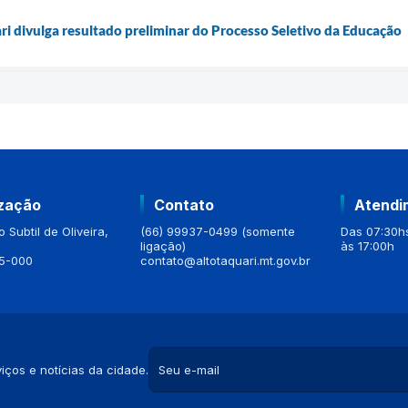
ari divulga resultado preliminar do Processo Seletivo da Educação
ização
Contato
Atendi
 Subtil de Oliveira,
(66) 99937-0499 (somente
Das 07:30hs
ligação)
às 17:00h
5-000
contato@altotaquari.mt.gov.br
iços e notícias da cidade.