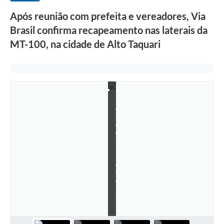
i
l
Após reunião com prefeita e vereadores, Via
-
Brasil confirma recapeamento nas laterais da
F
o
MT-100, na cidade de Alto Taquari
t
o
:
G
a
b
i
n
e
t
e
d
a
P
r
e
f
e
i
t
a