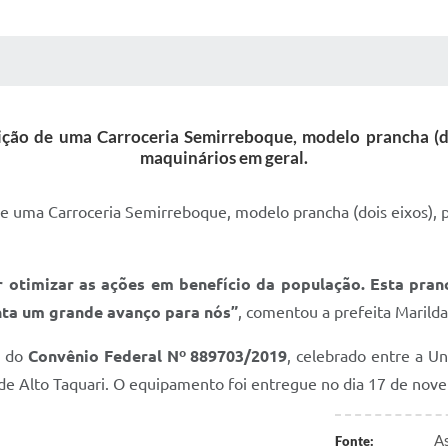
 MÍDIAS
RECEBA NOTÍCIAS
sição de uma Carroceria Semirreboque, modelo prancha (doi
maquinários em geral.
 de uma Carroceria Semirreboque, modelo prancha (dois eixos), 
 otimizar as ações em benefício da população. Esta pran
nta um grande avanço para nós”
, comentou a prefeita Marild
s do
Convênio Federal Nº 889703/2019
, celebrado entre a Un
de Alto Taquari. O equipamento foi entregue no dia 17 de nov
As
Fonte: