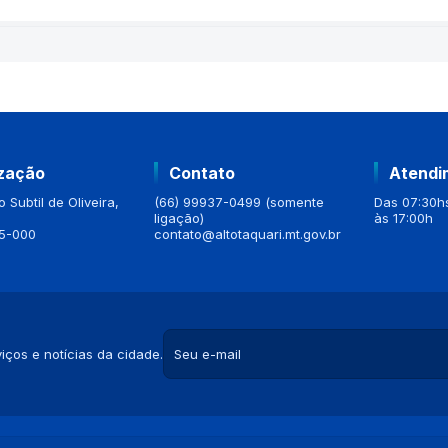
ização
Contato
Atendi
 Subtil de Oliveira,
(66) 99937-0499 (somente
Das 07:30hs
ligação)
às 17:00h
5-000
contato@altotaquari.mt.gov.br
iços e notícias da cidade.