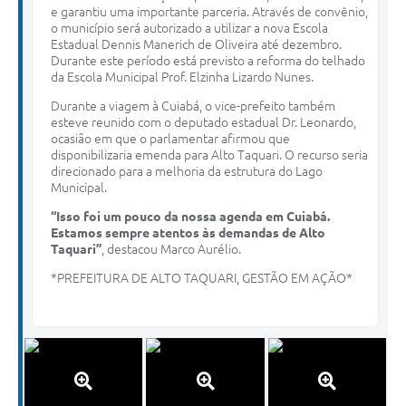
e garantiu uma importante parceria. Através de convênio,
o município será autorizado a utilizar a nova Escola
Estadual Dennis Manerich de Oliveira até dezembro.
Durante este período está previsto a reforma do telhado
da Escola Municipal Prof. Elzinha Lizardo Nunes.
Durante a viagem à Cuiabá, o vice-prefeito também
esteve reunido com o deputado estadual Dr. Leonardo,
ocasião em que o parlamentar afirmou que
disponibilizaria emenda para Alto Taquari. O recurso seria
direcionado para a melhoria da estrutura do Lago
Municipal.
“Isso foi um pouco da nossa agenda em Cuiabá.
Estamos sempre atentos às demandas de Alto
Taquari”
, destacou Marco Aurélio.
*PREFEITURA DE ALTO TAQUARI, GESTÃO EM AÇÃO*