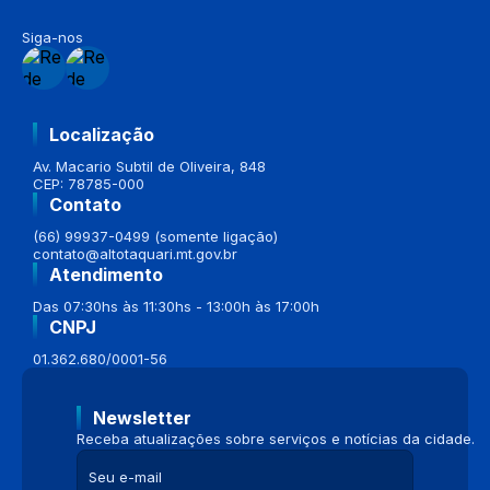
Siga-nos
Localização
Av. Macario Subtil de Oliveira, 848
CEP: 78785-000
Contato
(66) 99937-0499 (somente ligação)
contato@altotaquari.mt.gov.br
Atendimento
Das 07:30hs às 11:30hs - 13:00h às 17:00h
CNPJ
01.362.680/0001-56
Newsletter
Receba atualizações sobre serviços e notícias da cidade.