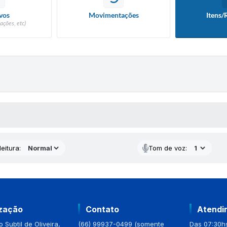
vos
Movimentações
Itens/
ações, etc)
 MÍDIAS
eitura:
Tom de voz:
ização
Contato
Atendi
 Subtil de Oliveira,
(66) 99937-0499 (somente
Das 07:30hs