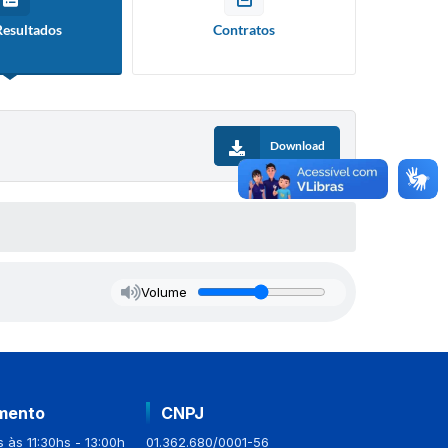
Resultados
Contratos
Download
Volume
mento
CNPJ
 às 11:30hs - 13:00h
01.362.680/0001-56