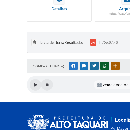
Detalhes
Arqui
(atas, homolog
Lista de Itens/Resultados
756,87 KB
COMPARTILHAR
FACEBOOK
MESSENGER
TWITTER
WHATSAPP
OUTRAS
Velocidade de l
Local
Av. Macario