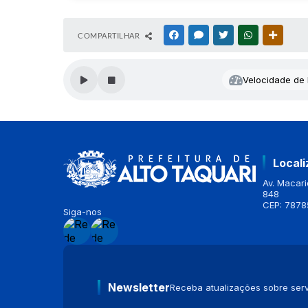
COMPARTILHAR
FACEBOOK
MESSENGER
TWITTER
WHATSAPP
OUTRAS
Velocidade de l
Local
Av. Macario
848
CEP: 7878
Siga-nos
Newsletter
Receba atualizações sobre serv