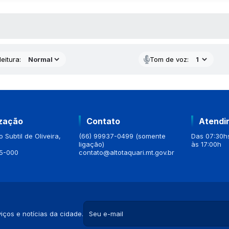
 MÍDIAS
eitura:
Tom de voz:
ização
Contato
Atendi
 Subtil de Oliveira,
(66) 99937-0499 (somente
Das 07:30hs
ligação)
às 17:00h
5-000
contato@altotaquari.mt.gov.br
iços e notícias da cidade.