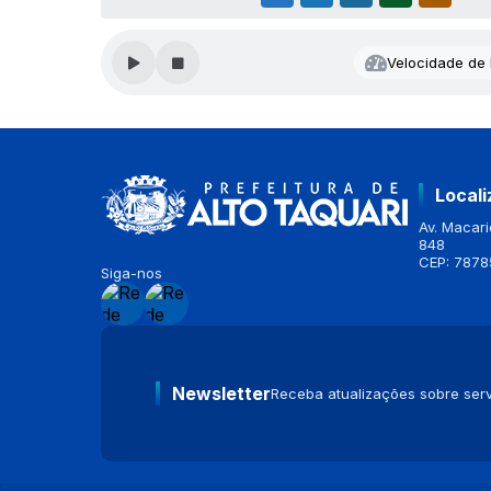
Velocidade de l
Local
Av. Macario
848
CEP: 7878
Siga-nos
Newsletter
Receba atualizações sobre serv