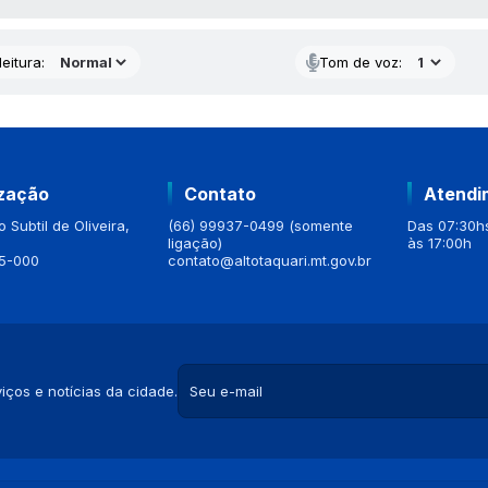
eitura:
Tom de voz:
ização
Contato
Atendi
 Subtil de Oliveira,
(66) 99937-0499 (somente
Das 07:30hs
ligação)
às 17:00h
5-000
contato@altotaquari.mt.gov.br
iços e notícias da cidade.