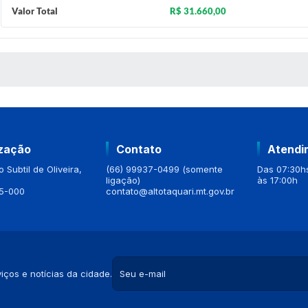
Valor Total
R$ 31.660,00
 MÍDIAS
ização
Contato
Atendi
 Subtil de Oliveira,
(66) 99937-0499 (somente
Das 07:30hs
ligação)
às 17:00h
5-000
contato@altotaquari.mt.gov.br
iços e notícias da cidade.