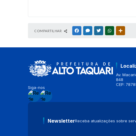
COMPARTILHAR
FACEBOOK
MESSENGER
TWITTER
WHATSAPP
OUTRAS
Local
Av. Macario
848
CEP: 7878
Siga-nos
Newsletter
Receba atualizações sobre serv