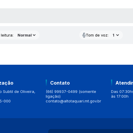
AS MÍDIAS
leitura:
Tom de voz:
ização
Contato
Atendi
 Subtil de Oliveira,
(66) 99937-0499 (somente
Das 07:30hs
ligação)
às 17:00h
5-000
contato@altotaquari.mt.gov.br