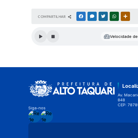
COMPARTILHAR
FACEBOOK
MESSENGER
TWITTER
WHATSAPP
OUTR
Velocidade de 
Local
Av. Macario
848
CEP: 7878
Siga-nos