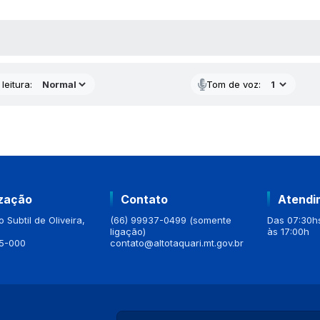
AS MÍDIAS
leitura:
Tom de voz:
ização
Contato
Atendi
 Subtil de Oliveira,
(66) 99937-0499 (somente
Das 07:30hs
ligação)
às 17:00h
5-000
contato@altotaquari.mt.gov.br