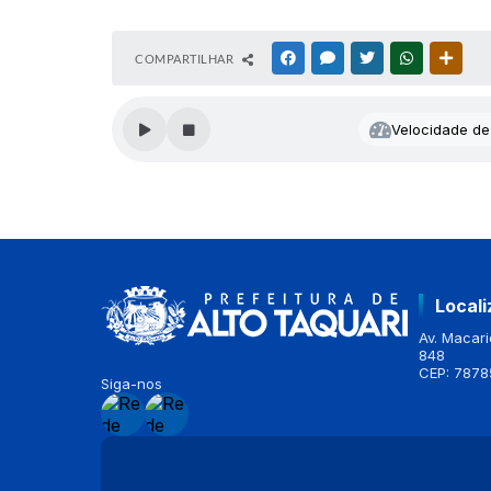
COMPARTILHAR
FACEBOOK
MESSENGER
TWITTER
WHATSAPP
OUTR
Velocidade de 
Local
Av. Macario
848
CEP: 7878
Siga-nos