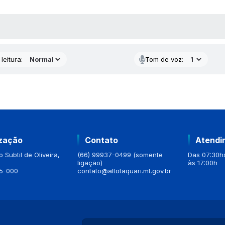
AS MÍDIAS
leitura:
Tom de voz:
ização
Contato
Atendi
 Subtil de Oliveira,
(66) 99937-0499 (somente
Das 07:30hs
ligação)
às 17:00h
5-000
contato@altotaquari.mt.gov.br