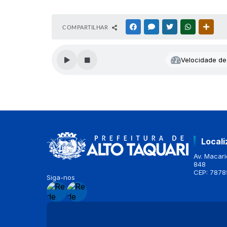
COMPARTILHAR
FACEBOOK
MESSENGER
TWITTER
WHATSAPP
OUTR
Velocidade de 
Local
Av. Macario
848
CEP: 7878
Siga-nos