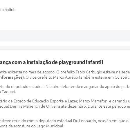
ta notícia.
ança com a instalação de playground infantil
tante extensa no mês de agosto. O prefeito Fabio Garbugio esteve na sed
 informações
). O vice-prefeito Marco Aurélio também esteve em Cuiabá c
ete do deputado estadual Nininho debatendo e angariando apoio do parla
o Taquari.
tário de Estado de Educação Esporte e Lazer, Marco Marrafon, e garantiu 
Estadual Dennis Manerich de Oliveira até dezembro. Durante este período e
esteve reunido com o deputado estadual Dr. Leonardo, ocasião em que o 
horia da estrutura do Lago Municipal.