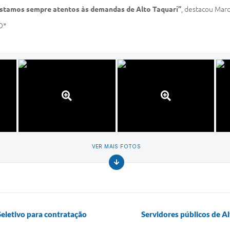
Estamos sempre atentos às demandas de Alto Taquari”
, destacou Marc
O*
VER MAIS FOTOS
Seletivo para contratação
Servidores públicos de A