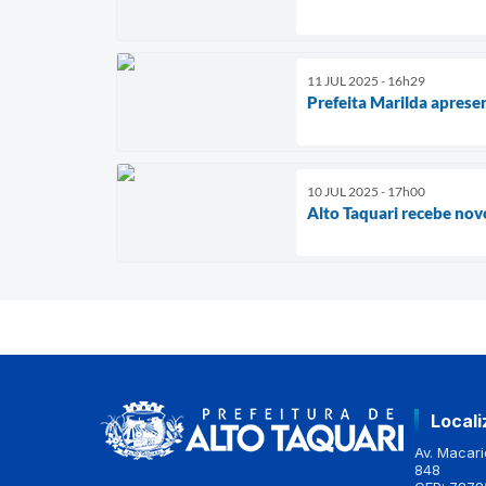
11 JUL 2025 - 16h29
Prefeita Marilda apres
10 JUL 2025 - 17h00
Alto Taquari recebe nov
Local
Av. Macario
848