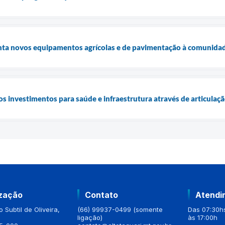
enta novos equipamentos agrícolas e de pavimentação à comunidad
os investimentos para saúde e infraestrutura através de articulaç
ização
Contato
Atendi
 Subtil de Oliveira,
(66) 99937-0499 (somente
Das 07:30hs
ligação)
às 17:00h