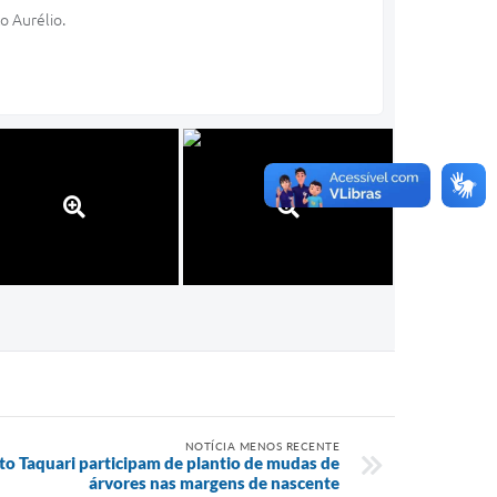
o Aurélio.
NOTÍCIA MENOS RECENTE
lto Taquari participam de plantio de mudas de
árvores nas margens de nascente