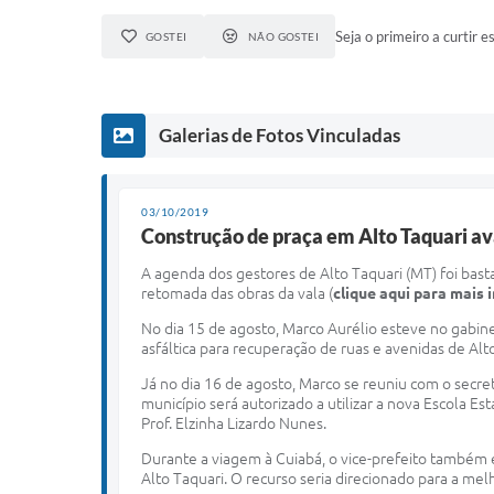
Seja o primeiro a curtir es
GOSTEI
NÃO GOSTEI
Galerias de Fotos Vinculadas
03/10/2019
Construção de praça em Alto Taquari av
A agenda dos gestores de Alto Taquari (MT) foi bas
retomada das obras da vala (
clique aqui para mais
No dia 15 de agosto, Marco Aurélio esteve no gabin
asfáltica para recuperação de ruas e avenidas de Alt
Já no dia 16 de agosto, Marco se reuniu com o secre
município será autorizado a utilizar a nova Escola 
Prof. Elzinha Lizardo Nunes.
Durante a viagem à Cuiabá, o vice-prefeito também 
Alto Taquari. O recurso seria direcionado para a mel