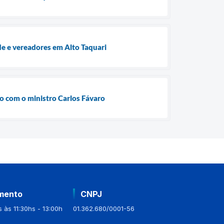
e e vereadores em Alto Taquari
ão com o ministro Carlos Fávaro
mento
CNPJ
 às 11:30hs - 13:00h
01.362.680/0001-56