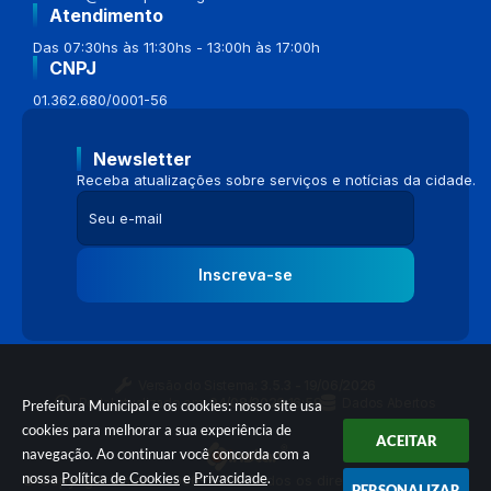
Atendimento
Das 07:30hs às 11:30hs - 13:00h às 17:00h
CNPJ
01.362.680/0001-56
Newsletter
Receba atualizações sobre serviços e notícias da cidade.
Inscreva-se
Versão do Sistema:
3.5.3 - 19/06/2026
Portal atualizado em:
04/08/2026 16:58
Dados Abertos
Prefeitura Municipal e os cookies: nosso site usa
cookies para melhorar a sua experiência de
ACEITAR
navegação. Ao continuar você concorda com a
nossa
Política de Cookies
e
Privacidade
.
© Copyright Instar - 2006-2026. Todos os direitos reservados -
PERSONALIZAR