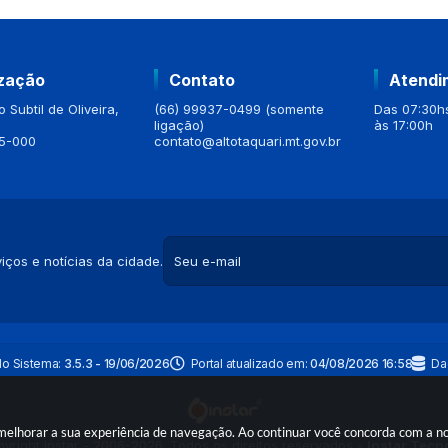
ização
Contato
Atendi
 Subtil de Oliveira,
(66) 99937-0499 (somente
Das 07:30hs
ligação)
às 17:00h
5-000
contato@altotaquari.mt.gov.br
iços e notícias da cidade.
do Sistema:
3.5.3 - 19/06/2026
Portal atualizado em:
04/08/2026 16:58
Da
a melhorar a sua experiência de navegação. Ao continuar você concorda com a 
yright Instar - 2006-2026. Todos os direitos reservados -
Instar Tecn