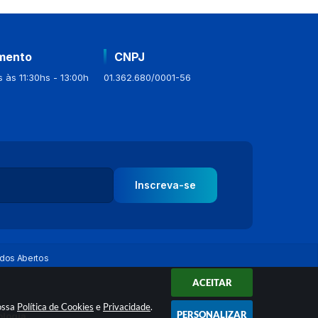
mento
CNPJ
 às 11:30hs - 13:00h
01.362.680/0001-56
Inscreva-se
dos Abertos
ACEITAR
nossa
Política de Cookies
e
Privacidade
.
PERSONALIZAR
ologia