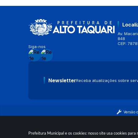
Local
Av. Macario
848
CEP: 7878
Siga-nos
Newsletter
Receba atualizações sobre serv
Versão 
Prefeitura Municipal e os cookies: nosso site usa cookies par
© Cop