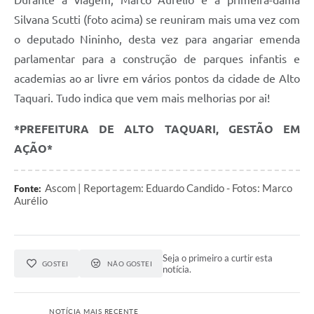
Durante a viagem, Marco Aurélio e a primeira-dama
Silvana Scutti (foto acima) se reuniram mais uma vez com
o deputado Nininho, desta vez para angariar emenda
parlamentar para a construção de parques infantis e
academias ao ar livre em vários pontos da cidade de Alto
Taquari. Tudo indica que vem mais melhorias por ai!
*PREFEITURA DE ALTO TAQUARI, GESTÃO EM
AÇÃO*
Ascom | Reportagem: Eduardo Candido - Fotos: Marco
Fonte:
Aurélio
Seja o primeiro a curtir esta
GOSTEI
NÃO GOSTEI
notícia.
NOTÍCIA MAIS RECENTE