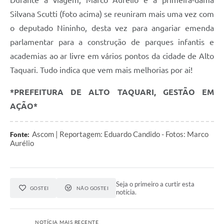
Durante a viagem, Marco Aurélio e a primeira-dama
Silvana Scutti (foto acima) se reuniram mais uma vez com
o deputado Nininho, desta vez para angariar emenda
parlamentar para a construção de parques infantis e
academias ao ar livre em vários pontos da cidade de Alto
Taquari. Tudo indica que vem mais melhorias por ai!
*PREFEITURA DE ALTO TAQUARI, GESTÃO EM
AÇÃO*
Ascom | Reportagem: Eduardo Candido - Fotos: Marco
Fonte:
Aurélio
Seja o primeiro a curtir esta
GOSTEI
NÃO GOSTEI
notícia.
NOTÍCIA MAIS RECENTE