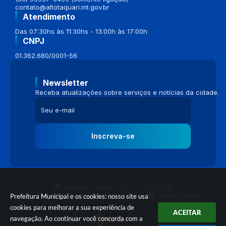
contato@altotaquari.mt.gov.br
Atendimento
Das 07:30hs às 11:30hs - 13:00h às 17:00h
CNPJ
01.362.680/0001-56
Newsletter
Receba atualizações sobre serviços e notícias da cidade.
Inscreva-se
Versão do Sistema:
3.5.3 - 19/06/2026
Portal atualizado em:
04/08/2026 16:58
Dados Abertos
Prefeitura Municipal e os cookies: nosso site usa
cookies para melhorar a sua experiência de
ACEITAR
navegação. Ao continuar você concorda com a