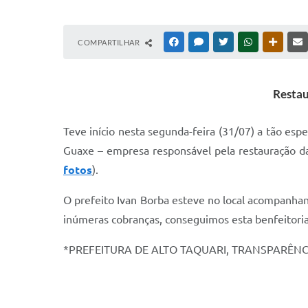
COMPARTILHAR
FACEBOOK
MESSENGER
TWITTER
WHATSAPP
OUTRAS
Restau
Teve início nesta segunda-feira (31/07) a tão esp
Guaxe – empresa responsável pela restauração da
fotos
).
O prefeito Ivan Borba esteve no local acompanhan
inúmeras cobranças, conseguimos esta benfeitoria
*PREFEITURA DE ALTO TAQUARI, TRANSPARÊN