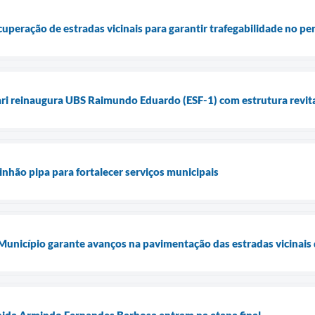
ecuperação de estradas vicinais para garantir trafegabilidade no p
ari reinaugura UBS Raimundo Eduardo (ESF-1) com estrutura revita
inhão pipa para fortalecer serviços municipais
 Município garante avanços na pavimentação das estradas vicinais 
nida Armindo Fernandes Barbosa entram na etapa final