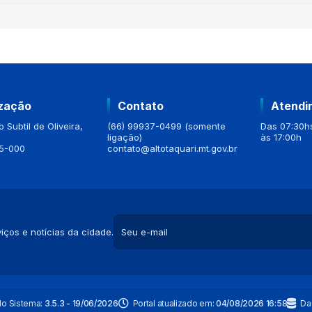
ização
Contato
Atendi
 Subtil de Oliveira,
(66) 99937-0499 (somente
Das 07:30hs
ligação)
às 17:00h
5-000
contato@altotaquari.mt.gov.br
iços e notícias da cidade.
do Sistema:
3.5.3 - 19/06/2026
Portal atualizado em:
04/08/2026 16:58
Da