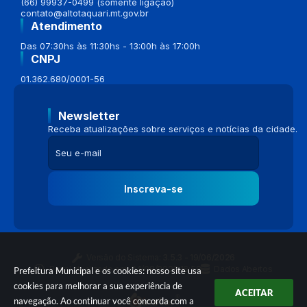
(66) 99937-0499 (somente ligação)
contato@altotaquari.mt.gov.br
Atendimento
Das 07:30hs às 11:30hs - 13:00h às 17:00h
CNPJ
01.362.680/0001-56
Newsletter
Receba atualizações sobre serviços e notícias da cidade.
Inscreva-se
Versão do Sistema:
3.5.3 - 19/06/2026
Portal atualizado em:
04/08/2026 16:58
Dados Abertos
Prefeitura Municipal e os cookies: nosso site usa
cookies para melhorar a sua experiência de
ACEITAR
navegação. Ao continuar você concorda com a