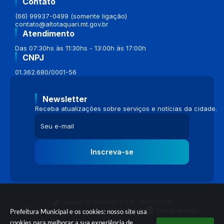
Contato
(66) 99937-0499 (somente ligação)
contato@altotaquari.mt.gov.br
Atendimento
Das 07:30hs às 11:30hs - 13:00h às 17:00h
CNPJ
01.362.680/0001-56
Newsletter
Receba atualizações sobre serviços e notícias da cidade.
Inscreva-se
Versão do Sistema:
3.5.3 - 19/06/2026
Portal atualizado em:
04/08/2026 16:58
Dados Abertos
Prefeitura Municipal e os cookies: nosso site usa
cookies para melhorar a sua experiência de