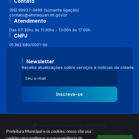
Contato
(66) 99937-0499 (somente ligação)
contato@altotaquari.mt.gov.br
Atendimento
Das 07:30hs às 11:30hs - 13:00h às 17:00h
CNPJ
01.362.680/0001-56
Newsletter
Receba atualizações sobre serviços e notícias da cidade.
Inscreva-se
Versão do Sistema:
3.5.3 - 19/06/2026
Portal atualizado em:
04/08/2026 16:58
Dados Abertos
Prefeitura Municipal e os cookies: nosso site usa
cookies para melhorar a sua experiência de