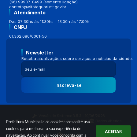
(66) 99937-0499 (somente ligação)
contato@altotaquari.mt.gov.br
Atendimento
Das 07:30hs às 11:30hs - 13:00h às 17:00h
CNPJ
01.362.680/0001-56
Newsletter
Receba atualizações sobre serviços e notícias da cidade.
Inscreva-se
Versão do Sistema:
3.5.3 - 19/06/2026
Portal atualizado em:
04/08/2026 16:58
Dados Abertos
Prefeitura Municipal e os cookies: nosso site usa
cookies para melhorar a sua experiência de
ACEITAR
navegação. Ao continuar você concorda com a