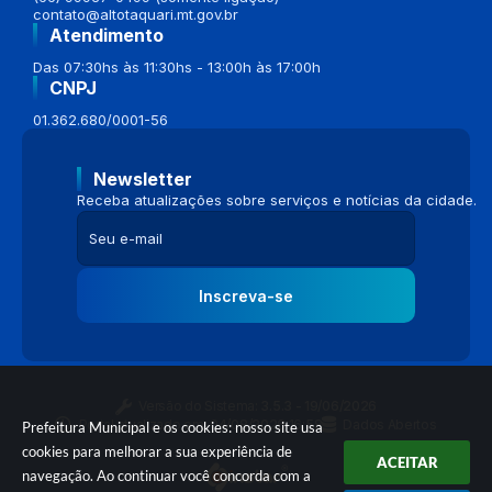
contato@altotaquari.mt.gov.br
Atendimento
Das 07:30hs às 11:30hs - 13:00h às 17:00h
CNPJ
01.362.680/0001-56
Newsletter
Receba atualizações sobre serviços e notícias da cidade.
Inscreva-se
Versão do Sistema:
3.5.3 - 19/06/2026
Portal atualizado em:
04/08/2026 16:58
Dados Abertos
Prefeitura Municipal e os cookies: nosso site usa
cookies para melhorar a sua experiência de
ACEITAR
navegação. Ao continuar você concorda com a