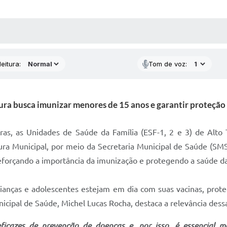
 MÍDIAS
RECEBA NOTÍCIAS
eitura:
Tom de voz:
ura busca imunizar menores de 15 anos e garantir proteção
as, as Unidades de Saúde da Família (ESF-1, 2 e 3) de Alto T
ra Municipal, por meio da Secretaria Municipal de Saúde (SMS)
reforçando a importância da imunização e protegendo a saúde d
 crianças e adolescentes estejam em dia com suas vacinas, pro
nicipal de Saúde, Michel Lucas Rocha, destaca a relevância des
icazes de prevenção de doenças e, por isso, é essencial m