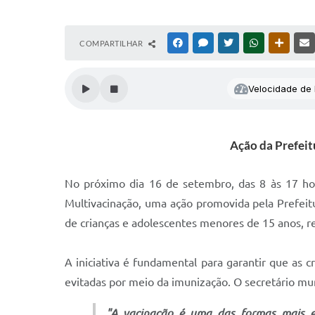
COMPARTILHAR
FACEBOOK
MESSENGER
TWITTER
WHATSAPP
OUTRAS
Velocidade de l
Ação da Prefeit
No próximo dia 16 de setembro, das 8 às 17 hor
Multivacinação, uma ação promovida pela Prefeitu
de crianças e adolescentes menores de 15 anos, 
A iniciativa é fundamental para garantir que as
evitadas por meio da imunização. O secretário mu
"A vacinação é uma das formas mais ef