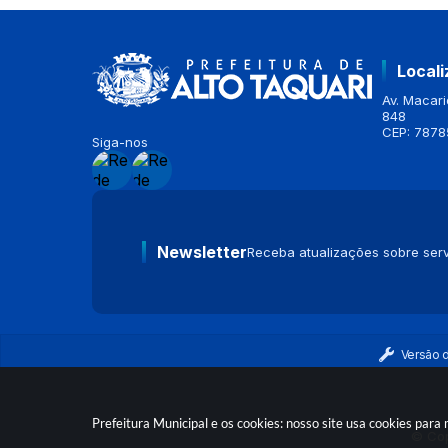
Local
Av. Macario
848
CEP: 7878
Siga-nos
Newsletter
Receba atualizações sobre serv
Versão 
Prefeitura Municipal e os cookies: nosso site usa cookies par
© Cop