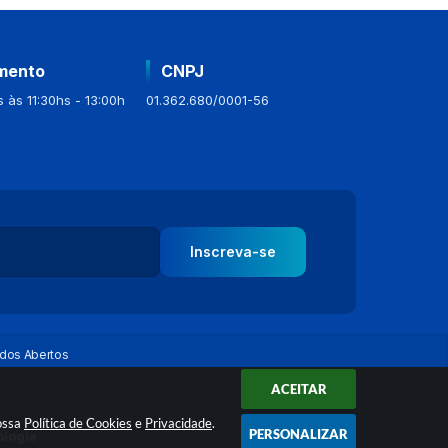
mento
CNPJ
 às 11:30hs - 13:00h
01.362.680/0001-56
Inscreva-se
dos Abertos
ACEITAR
nossa
Política de Cookies
e
Privacidade
.
PERSONALIZAR
ologia