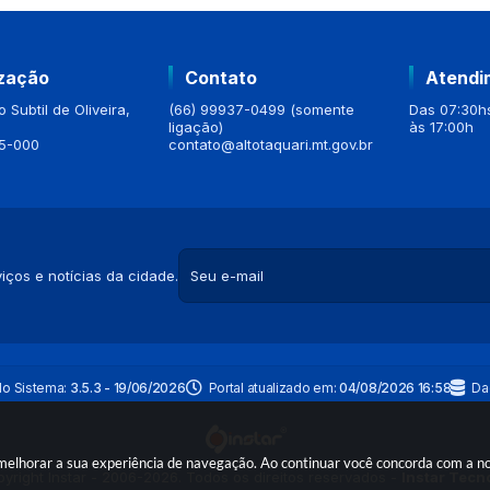
ização
Contato
Atendi
 Subtil de Oliveira,
(66) 99937-0499 (somente
Das 07:30hs
ligação)
às 17:00h
5-000
contato@altotaquari.mt.gov.br
iços e notícias da cidade.
do Sistema:
3.5.3 - 19/06/2026
Portal atualizado em:
04/08/2026 16:58
Da
a melhorar a sua experiência de navegação. Ao continuar você concorda com a 
yright Instar - 2006-2026. Todos os direitos reservados -
Instar Tecn