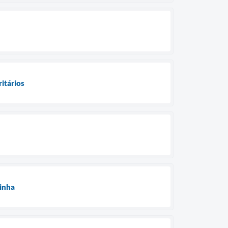
ritários
zinha