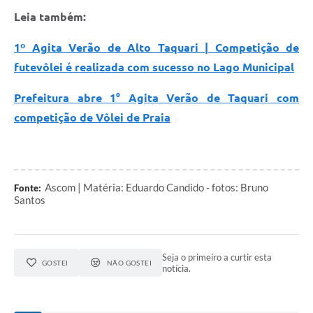
Leia também:
1º Agita Verão de Alto Taquari | Competição de
futevôlei é realizada com sucesso no Lago Municipal
Prefeitura abre 1° Agita Verão de Taquari com
competição de Vôlei de Praia
Ascom | Matéria: Eduardo Candido - fotos: Bruno
Fonte:
Santos
Seja o primeiro a curtir esta
GOSTEI
NÃO GOSTEI
notícia.