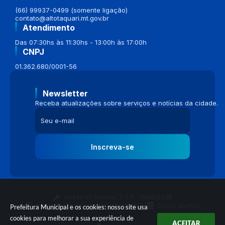
(66) 99937-0499 (somente ligação)
contato@altotaquari.mt.gov.br
Atendimento
Das 07:30hs às 11:30hs - 13:00h às 17:00h
CNPJ
01.362.680/0001-56
Newsletter
Receba atualizações sobre serviços e notícias da cidade.
Inscreva-se
Versão do Sistema:
3.5.3 - 19/06/2026
Portal atualizado em:
04/08/2026 16:58
Dados Abertos
Prefeitura Municipal e os cookies: nosso site usa
cookies para melhorar a sua experiência de
ACEITAR