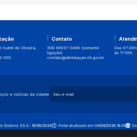
ização
Contato
Atendi
 Subtil de Oliveira,
(66) 99937-0499 (somente
Das 07:30hs
ligação)
às 17:00h
5-000
contato@altotaquari.mt.gov.br
iços e notícias da cidade.
do Sistema:
3.5.3 - 19/06/2026
Portal atualizado em:
04/08/2026 16:58
Da