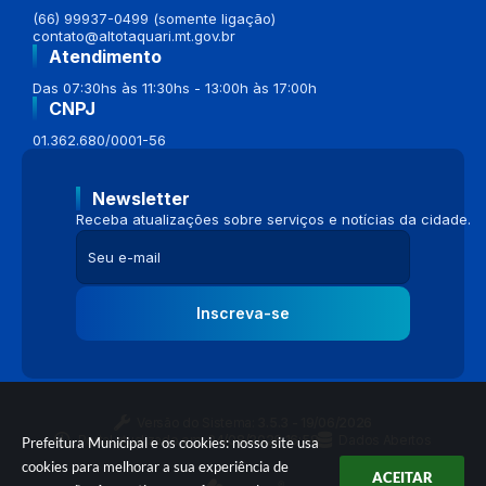
(66) 99937-0499 (somente ligação)
contato@altotaquari.mt.gov.br
Atendimento
Das 07:30hs às 11:30hs - 13:00h às 17:00h
CNPJ
01.362.680/0001-56
Newsletter
Receba atualizações sobre serviços e notícias da cidade.
Inscreva-se
Versão do Sistema:
3.5.3 - 19/06/2026
Portal atualizado em:
04/08/2026 16:58
Dados Abertos
Prefeitura Municipal e os cookies: nosso site usa
cookies para melhorar a sua experiência de
ACEITAR