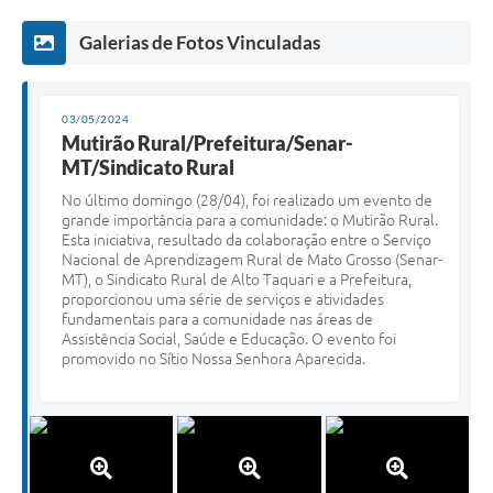
Galerias de Fotos Vinculadas
03/05/2024
Mutirão Rural/Prefeitura/Senar-
MT/Sindicato Rural
No último domingo (28/04), foi realizado um evento de
grande importância para a comunidade: o Mutirão Rural.
Esta iniciativa, resultado da colaboração entre o Serviço
Nacional de Aprendizagem Rural de Mato Grosso (Senar-
MT), o Sindicato Rural de Alto Taquari e a Prefeitura,
proporcionou uma série de serviços e atividades
fundamentais para a comunidade nas áreas de
Assistência Social, Saúde e Educação. O evento foi
promovido no Sítio Nossa Senhora Aparecida.