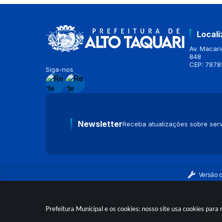
Local
Av. Macario
848
CEP: 7878
Siga-nos
Newsletter
Receba atualizações sobre serv
Versão 
Prefeitura Municipal e os cookies: nosso site usa cookies par
© Cop