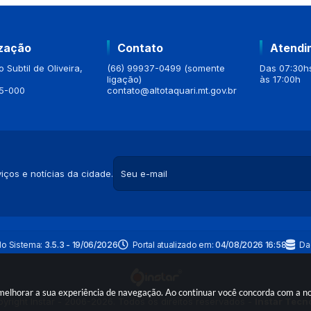
ização
Contato
Atendi
 Subtil de Oliveira,
(66) 99937-0499 (somente
Das 07:30hs
ligação)
às 17:00h
5-000
contato@altotaquari.mt.gov.br
iços e notícias da cidade.
do Sistema:
3.5.3 - 19/06/2026
Portal atualizado em:
04/08/2026 16:58
Da
a melhorar a sua experiência de navegação. Ao continuar você concorda com a 
yright Instar - 2006-2026. Todos os direitos reservados -
Instar Tecn