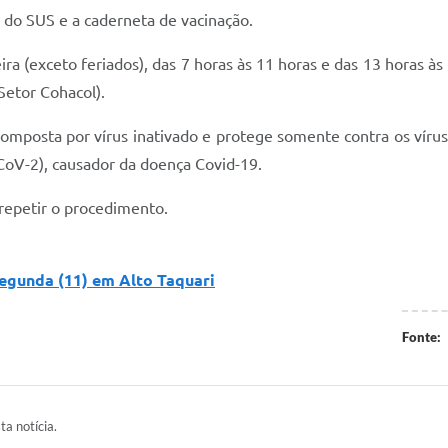
o do SUS e a caderneta de vacinação.
ra (exceto feriados), das 7 horas às 11 horas e das 13 horas à
Setor Cohacol).
composta por vírus inativado e protege somente contra os vír
-CoV-2), causador da doença Covid-19.
 repetir o procedimento.
egunda (11) em Alto Taquari
Fonte:
ta notícia.