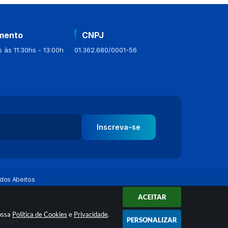
mento
CNPJ
 às 11:30hs - 13:00h
01.362.680/0001-56
Inscreva-se
dos Abertos
ACEITAR
nossa
Política de Cookies
e
Privacidade
.
PERSONALIZAR
ologia