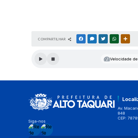
COMPARTILHAR
FACEBOOK
MESSENGER
TWITTER
WHATSAPP
OUTR
Velocidade de 
Local
Av. Macario
848
CEP: 7878
Siga-nos