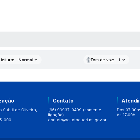
AS MÍDIAS
leitura:
Tom de voz:
ização
Contato
Atendi
 Subtil de Oliveira,
(66) 99937-0499 (somente
Das 07:30hs
ligação)
às 17:00h
5-000
contato@altotaquari.mt.gov.br