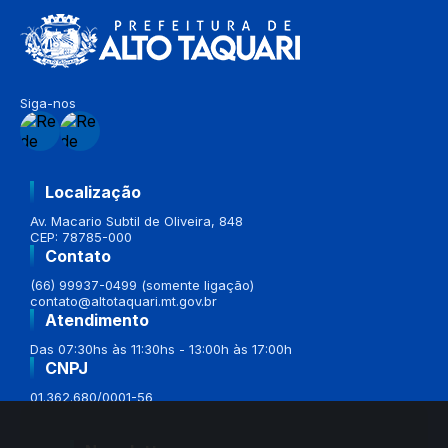
Siga-nos
Localização
Av. Macario Subtil de Oliveira, 848
CEP: 78785-000
Contato
(66) 99937-0499 (somente ligação)
contato@altotaquari.mt.gov.br
Atendimento
Das 07:30hs às 11:30hs - 13:00h às 17:00h
CNPJ
01.362.680/0001-56