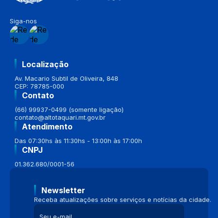
Siga-nos
Localização
Av. Macario Subtil de Oliveira, 848
CEP: 78785-000
Contato
(66) 99937-0499 (somente ligação)
contato@altotaquari.mt.gov.br
Atendimento
Das 07:30hs às 11:30hs - 13:00h às 17:00h
CNPJ
01.362.680/0001-56
Newsletter
Receba atualizações sobre serviços e notícias da cidade.