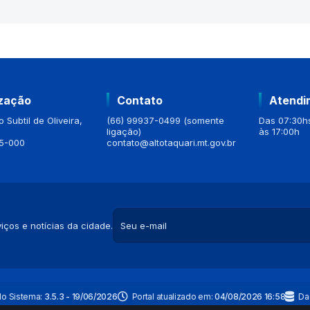
ização
Contato
Atendi
 Subtil de Oliveira,
(66) 99937-0499 (somente
Das 07:30hs
ligação)
às 17:00h
5-000
contato@altotaquari.mt.gov.br
iços e notícias da cidade.
do Sistema:
3.5.3 - 19/06/2026
Portal atualizado em:
04/08/2026 16:58
Da