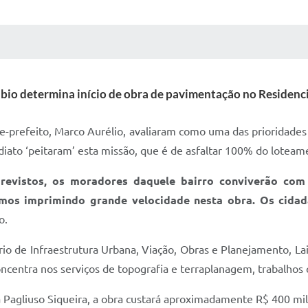
 MÍDIAS
RECEBA NOTÍCIAS
ábio determina início de obra de pavimentação no Residenci
ice-prefeito, Marco Aurélio, avaliaram como uma das prioridades
diato ‘peitaram’ esta missão, que é de asfaltar 100% do loteam
previstos, os moradores daquele bairro conviverão co
mos imprimindo grande velocidade nesta obra. Os cida
o.
tário de Infraestrutura Urbana, Viação, Obras e Planejamento, L
concentra nos serviços de topografia e terraplanagem, trabalho
Pagliuso Siqueira, a obra custará aproximadamente R$ 400 mil