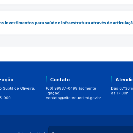
os investimentos para saúde e infraestrutura através de articulaç
ização
Contato
Atendi
 Subtil de Oliveira,
(66) 99937-0499 (somente
Das 07:30hs
ligação)
às 17:00h
5-000
contato@altotaquari.mt.gov.br