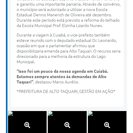
e garantiu uma importante parceria. Através de convênio,
o município será autorizado a utilizar a nova Escola
Estadual Dennis Manerich de Oliveira até dezembro.
Durante este período está previsto a reforma do telhado
da Escola Municipal Prof. Elzinha Lizardo Nunes.
Durante a viagem à Cuiabá, o vice-prefeito também
esteve reunido com o deputado estadual Dr. Leonardo,
ocasião em que o parlamentar afirmou que
disponibilizaria emenda para Alto Taquari. O recurso seria
direcionado para a melhoria da estrutura do Lago
Municipal.
“Isso foi um pouco da nossa agenda em Cuiabá.
Estamos sempre atentos às demandas de Alto
Taquari”
, destacou Marco Aurélio.
*PREFEITURA DE ALTO TAQUARI, GESTÃO EM AÇÃO*