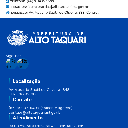
(66) 9 3496-1599
TELEFONE:
assistenciasocial@altotaquari.mt.gov.br
E-MAIL:
Av. Macário Subtil de Oliveira, 833, Centro.
ENDEREÇO:
Siga-nos
Localização
Av. Macario Subtil de Oliveira, 848
CEP: 78785-000
Contato
(66) 99937-0499 (somente ligação)
contato@altotaquari.mt.gov.br
Atendimento
Das 07:30hs às 11:30hs - 13:00h às 17:00h