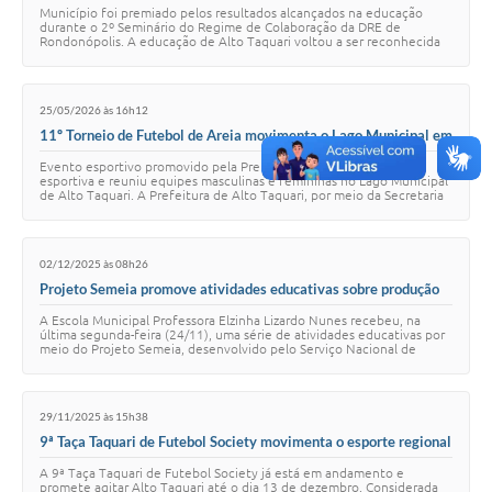
seminário regional de educação
Município foi premiado pelos resultados alcançados na educação
durante o 2º Seminário do Regime de Colaboração da DRE de
Rondonópolis. A educação de Alto Taquari voltou a ser reconhecida
em nível regional. Nesta terça-fe…
25/05/2026 às 16h12
11º Torneio de Futebol de Areia movimenta o Lago Municipal em
Alto Taquari
Evento esportivo promovido pela Prefeitura incentivou a prática
esportiva e reuniu equipes masculinas e femininas no Lago Municipal
de Alto Taquari. A Prefeitura de Alto Taquari, por meio da Secretaria
Municipal de Espor…
02/12/2025 às 08h26
Projeto Semeia promove atividades educativas sobre produção
agrícola e pecuária em escolas de Alto Taquari
A Escola Municipal Professora Elzinha Lizardo Nunes recebeu, na
última segunda-feira (24/11), uma série de atividades educativas por
meio do Projeto Semeia, desenvolvido pelo Serviço Nacional de
Aprendizagem Rural de Mat…
29/11/2025 às 15h38
9ª Taça Taquari de Futebol Society movimenta o esporte regional
em Alto Taquari
A 9ª Taça Taquari de Futebol Society já está em andamento e
promete agitar Alto Taquari até o dia 13 de dezembro. Considerada