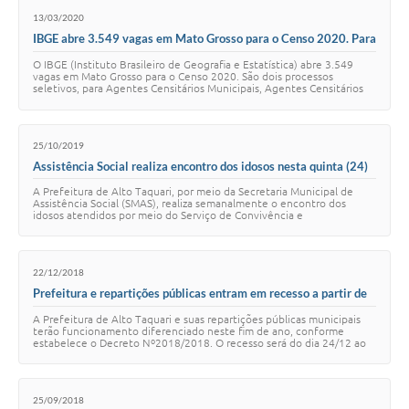
13/03/2020
IBGE abre 3.549 vagas em Mato Grosso para o Censo 2020. Para
Alto Taquari são 11 vagas
O IBGE (Instituto Brasileiro de Geografia e Estatística) abre 3.549
vagas em Mato Grosso para o Censo 2020. São dois processos
seletivos, para Agentes Censitários Municipais, Agentes Censitários
Supervisores (nível médio…
25/10/2019
Assistência Social realiza encontro dos idosos nesta quinta (24)
A Prefeitura de Alto Taquari, por meio da Secretaria Municipal de
Assistência Social (SMAS), realiza semanalmente o encontro dos
idosos atendidos por meio do Serviço de Convivência e
Fortalecimento de Vínculos (SCFV). Ne…
22/12/2018
Prefeitura e repartições públicas entram em recesso a partir de
segunda (24)
A Prefeitura de Alto Taquari e suas repartições públicas municipais
terão funcionamento diferenciado neste fim de ano, conforme
estabelece o Decreto Nº2018/2018. O recesso será do dia 24/12 ao
dia 02/01, período em que n…
25/09/2018