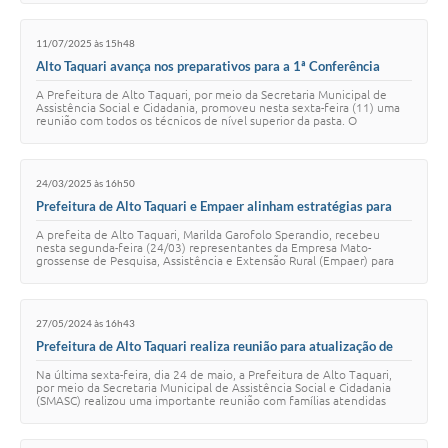
11/07/2025 às 15h48
Alto Taquari avança nos preparativos para a 1ª Conferência
Municipal de Políticas para as Mulheres
A Prefeitura de Alto Taquari, por meio da Secretaria Municipal de
Assistência Social e Cidadania, promoveu nesta sexta-feira (11) uma
reunião com todos os técnicos de nível superior da pasta. O
encontro, conduzido pela s…
24/03/2025 às 16h50
Prefeitura de Alto Taquari e Empaer alinham estratégias para
fortalecer a agricultura familiar
A prefeita de Alto Taquari, Marilda Garofolo Sperandio, recebeu
nesta segunda-feira (24/03) representantes da Empresa Mato-
grossense de Pesquisa, Assistência e Extensão Rural (Empaer) para
discutir iniciativas voltadas a…
27/05/2024 às 16h43
Prefeitura de Alto Taquari realiza reunião para atualização de
vacinas e conscientização sobre saúde
Na última sexta-feira, dia 24 de maio, a Prefeitura de Alto Taquari,
por meio da Secretaria Municipal de Assistência Social e Cidadania
(SMASC) realizou uma importante reunião com famílias atendidas
pelo Serviço de Prote…