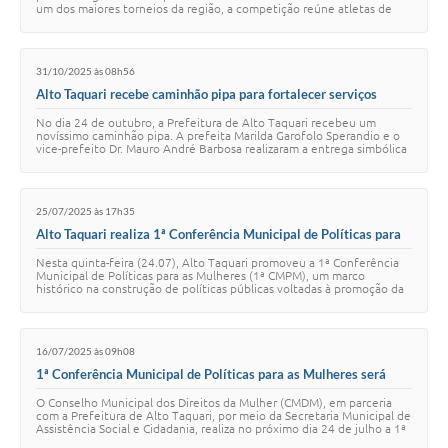
um dos maiores torneios da região, a competição reúne atletas de
diferentes categorias e celeb…
31/10/2025 às 08h56
Alto Taquari recebe caminhão pipa para fortalecer serviços
municipais
No dia 24 de outubro, a Prefeitura de Alto Taquari recebeu um
novíssimo caminhão pipa. A prefeita Marilda Garofolo Sperandio e o
vice-prefeito Dr. Mauro André Barbosa realizaram a entrega simbólica
do veículo às secretar…
25/07/2025 às 17h35
Alto Taquari realiza 1ª Conferência Municipal de Políticas para
as Mulheres
Nesta quinta-feira (24.07), Alto Taquari promoveu a 1ª Conferência
Municipal de Políticas para as Mulheres (1ª CMPM), um marco
histórico na construção de políticas públicas voltadas à promoção da
igualdade de gênero e va…
16/07/2025 às 09h08
1ª Conferência Municipal de Políticas para as Mulheres será
realizada em Alto Taquari
O Conselho Municipal dos Direitos da Mulher (CMDM), em parceria
com a Prefeitura de Alto Taquari, por meio da Secretaria Municipal de
Assistência Social e Cidadania, realiza no próximo dia 24 de julho a 1ª
Conferência Mu…