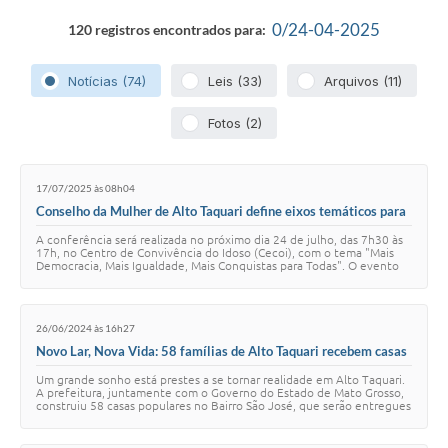
0/24-04-2025
120 registros encontrados para:
Notícias (74)
Leis (33)
Arquivos (11)
Fotos (2)
17/07/2025 às 08h04
Conselho da Mulher de Alto Taquari define eixos temáticos para
a 1ª Conferência Municipal de Políticas para as Mulheres
A conferência será realizada no próximo dia 24 de julho, das 7h30 às
17h, no Centro de Convivência do Idoso (Cecoi), com o tema "Mais
Democracia, Mais Igualdade, Mais Conquistas para Todas". O evento
reunirá lideranças, …
26/06/2024 às 16h27
Novo Lar, Nova Vida: 58 famílias de Alto Taquari recebem casas
populares
Um grande sonho está prestes a se tornar realidade em Alto Taquari.
A prefeitura, juntamente com o Governo do Estado de Mato Grosso,
construiu 58 casas populares no Bairro São José, que serão entregues
para famílias em s…