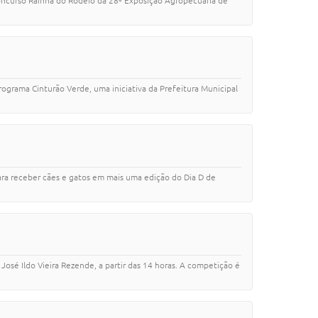
l Concurso Rainha do Rodeio da 28ª Exposição Agropecuária de
grama Cinturão Verde, uma iniciativa da Prefeitura Municipal
para receber cães e gatos em mais uma edição do Dia D de
José Ildo Vieira Rezende, a partir das 14 horas. A competição é