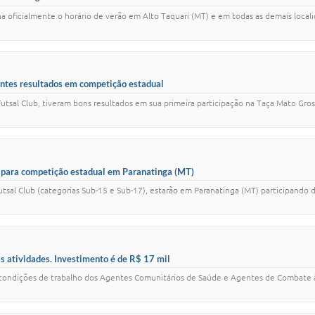
a oficialmente o horário de verão em Alto Taquari (MT) e em todas as demais local
entes resultados em competição estadual
Futsal Club, tiveram bons resultados em sua primeira participação na Taça Mato Gros
io para competição estadual em Paranatinga (MT)
Futsal Club (categorias Sub-15 e Sub-17), estarão em Paranatinga (MT) participando 
as atividades. Investimento é de R$ 17 mil
ondições de trabalho dos Agentes Comunitários de Saúde e Agentes de Combate à E