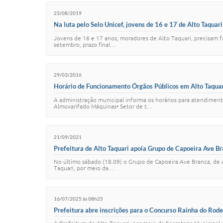
23/08/2019
Na luta pelo Selo Unicef, jovens de 16 e 17 de Alto Taquari
Jovens de 16 e 17 anos, moradores de Alto Taquari, precisam fa
setembro, prazo final…
29/03/2016
Horário de Funcionamento Órgãos Públicos em Alto Taquar
A administração municipal informa os horários para atend
Almoxarifado Máquinas• Setor de t…
21/09/2021
Prefeitura de Alto Taquari apoia Grupo de Capoeira Ave B
No último sábado (18.09) o Grupo de Capoeira Ave Branca, de A
Taquari, por meio da…
16/07/2025 às 08h25
Prefeitura abre inscrições para o Concurso Rainha do Rod