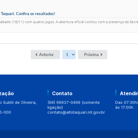
Taquari. Confira os resultados!
ado (18/11) com quatro jogos. A abertura oficial contou com a presença da Secreta
Anterior
Próxima
ização
Contato
Atendi
 Subtil de Oliveira,
(66) 99937-0499 (somente
Das 07:30hs
ligação)
às 17:00h
5-000
contato@altotaquari.mt.gov.br