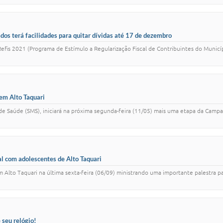
os terá facilidades para quitar dívidas até 17 de dezembro
efis 2021 (Programa de Estímulo a Regularização Fiscal de Contribuintes do Municípi
em Alto Taquari
l de Saúde (SMS), iniciará na próxima segunda-feira (11/05) mais uma etapa da Camp
ral com adolescentes de Alto Taquari
 em Alto Taquari na última sexta-feira (06/09) ministrando uma importante palestra pa
 seu relógio!