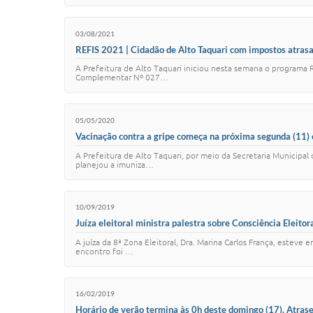
03/08/2021
REFIS 2021 | Cidadão de Alto Taquari com impostos atrasad
A Prefeitura de Alto Taquari iniciou nesta semana o programa R
Complementar Nº 027…
05/05/2020
Vacinação contra a gripe começa na próxima segunda (11) 
A Prefeitura de Alto Taquari, por meio da Secretaria Municipa
planejou a imuniza…
10/09/2019
Juíza eleitoral ministra palestra sobre Consciência Eleito
A juíza da 8ª Zona Eleitoral, Dra. Marina Carlos França, esteve
encontro foi …
16/02/2019
Horário de verão termina às 0h deste domingo (17). Atrase