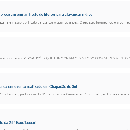
 precisam emitir Título de Eleitor para alavancar índice
zer a emissão do Título de Eleitor o quanto antes. O registro biométrico e a confec
i
imento à população: REPARTIÇÕES QUE FUNCIONAM O DIA TODO COM ATENDIMENTO AO
ranca em evento realizado em Chapadão do Sul
lto Taquari, participou do 3° Encontro de Camaradas. A competição foi realizada n
eio da 28ª ExpoTaquari