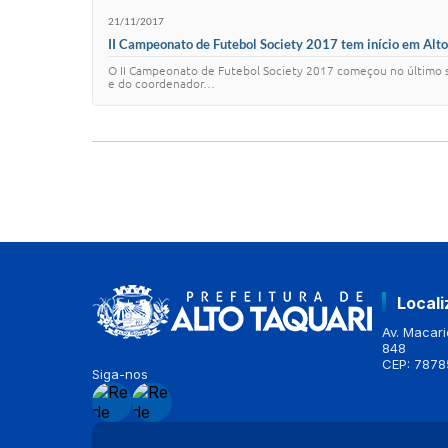
21/11/2017
II Campeonato de Futebol Society 2017 tem início em Alto 
O II Campeonato de Futebol Society 2017 começou no último sáb
e do coordenador…
Local
Av. Macario
848
CEP: 7878
Siga-nos