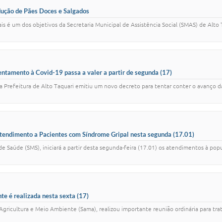
odução de Pães Doces e Salgados
ais é um dos objetivos da Secretaria Municipal de Assistência Social (SMAS) de Alto 
rentamento à Covid-19 passa a valer a partir de segunda (17)
 Prefeitura de Alto Taquari emitiu um novo decreto para tentar conter o avanço da
 Atendimento a Pacientes com Síndrome Gripal nesta segunda (17.01)
l de Saúde (SMS), iniciará a partir desta segunda-feira (17.01) os atendimentos à
e é realizada nesta sexta (17)
e Agricultura e Meio Ambiente (Sama), realizou importante reunião ordinária para t