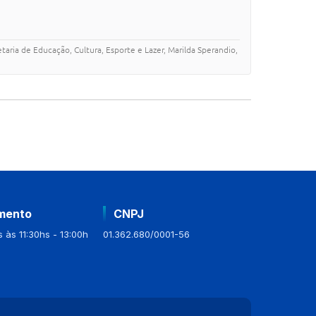
ria de Educação, Cultura, Esporte e Lazer, Marilda Sperandio,
mento
CNPJ
 às 11:30hs - 13:00h
01.362.680/0001-56