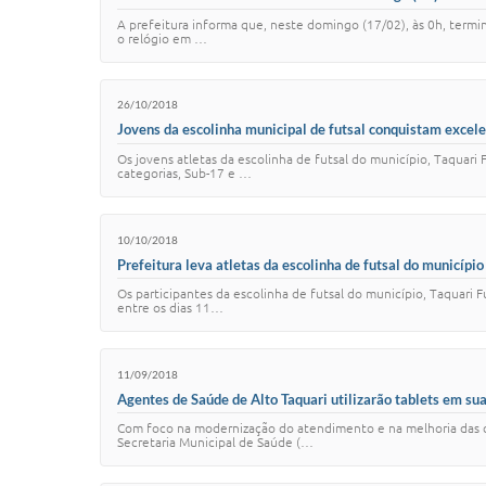
A prefeitura informa que, neste domingo (17/02), às 0h, termin
o relógio em …
26/10/2018
Jovens da escolinha municipal de futsal conquistam excel
Os jovens atletas da escolinha de futsal do município, Taquari 
categorias, Sub-17 e …
10/10/2018
Prefeitura leva atletas da escolinha de futsal do municíp
Os participantes da escolinha de futsal do município, Taquari 
entre os dias 11…
11/09/2018
Agentes de Saúde de Alto Taquari utilizarão tablets em su
Com foco na modernização do atendimento e na melhoria das c
Secretaria Municipal de Saúde (…