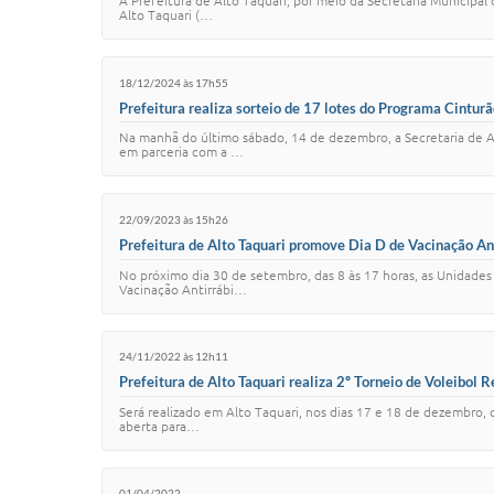
A Prefeitura de Alto Taquari, por meio da Secretaria Municipal
Alto Taquari (…
18/12/2024 às 17h55
Prefeitura realiza sorteio de 17 lotes do Programa Cintu
Na manhã do último sábado, 14 de dezembro, a Secretaria de A
em parceria com a …
22/09/2023 às 15h26
Prefeitura de Alto Taquari promove Dia D de Vacinação Ant
No próximo dia 30 de setembro, das 8 às 17 horas, as Unidades 
Vacinação Antirrábi…
24/11/2022 às 12h11
Prefeitura de Alto Taquari realiza 2º Torneio de Voleibol 
Será realizado em Alto Taquari, nos dias 17 e 18 de dezembro, 
aberta para…
01/04/2022