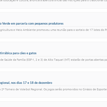
 de Educação e Cultura, anuncia a abertura oficial das inscrições para o tradiciona
rão Verde em parceria com pequenos produtores
gricultura e Meio Ambiente promoveu uma reunião para o sorteio de 17 lotes do Pro
irrábica para cães e gatos
de Saúde da Família (ESF-1, 2 e 3) de Alto Taquari (MT) estarão de portas abertas 
Regional, nos dias 17 e 18 de dezembro
o 2º Torneio de Voleibol Regional. Os jogos serão promovidos no Ginásio de Esporte 