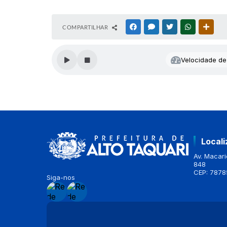
COMPARTILHAR
FACEBOOK
MESSENGER
TWITTER
WHATSAPP
OUTR
Velocidade de 
Local
Av. Macario
848
CEP: 7878
Siga-nos