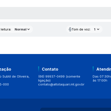
AS MÍDIAS
leitura:
Tom de voz:
ização
Contato
Atendi
 Subtil de Oliveira,
(66) 99937-0499 (somente
Das 07:30hs
ligação)
às 17:00h
5-000
contato@altotaquari.mt.gov.br