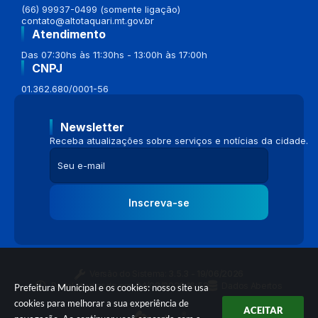
(66) 99937-0499 (somente ligação)
contato@altotaquari.mt.gov.br
Atendimento
Das 07:30hs às 11:30hs - 13:00h às 17:00h
CNPJ
01.362.680/0001-56
Newsletter
Receba atualizações sobre serviços e notícias da cidade.
Inscreva-se
Versão do Sistema:
3.5.3 - 19/06/2026
Portal atualizado em:
04/08/2026 16:58
Dados Abertos
Prefeitura Municipal e os cookies: nosso site usa
cookies para melhorar a sua experiência de
ACEITAR