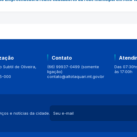
ização
Contato
Atendi
 Subtil de Oliveira,
(66) 99937-0499 (somente
Das 07:30hs
ligação)
às 17:00h
5-000
contato@altotaquari.mt.gov.br
iços e notícias da cidade.