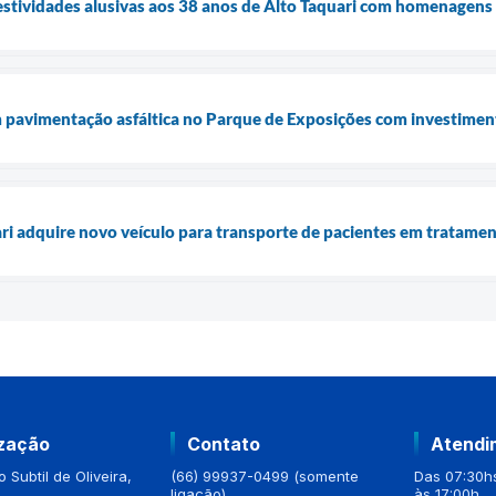
 festividades alusivas aos 38 anos de Alto Taquari com homenagens
 pavimentação asfáltica no Parque de Exposições com investimen
ari adquire novo veículo para transporte de pacientes em tratame
ização
Contato
Atendi
 Subtil de Oliveira,
(66) 99937-0499 (somente
Das 07:30hs
ligação)
às 17:00h