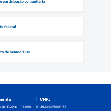
 e participação comunitária
to federal
nto de hemodiálise
mento
CNPJ
 às 11:30hs - 13:00h
01.362.680/0001-56