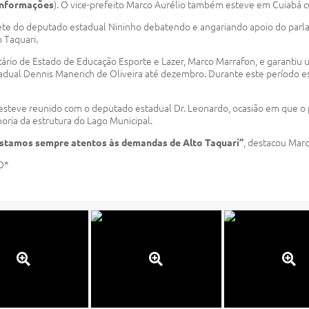
 informações
). O vice-prefeito Marco Aurélio também esteve em Cuiabá c
ete do deputado estadual Nininho debatendo e angariando apoio do parla
o Taquari.
tário de Estado de Educação Esporte e Lazer, Marco Marrafon, e garantiu 
Estadual Dennis Manerich de Oliveira até dezembro. Durante este período e
esteve reunido com o deputado estadual Dr. Leonardo, ocasião em que o 
horia da estrutura do Lago Municipal.
Estamos sempre atentos às demandas de Alto Taquari”
, destacou Marc
O*