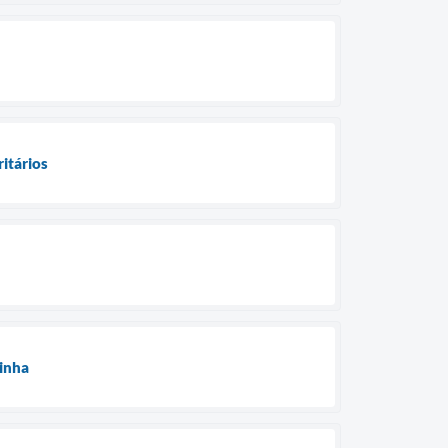
ritários
zinha