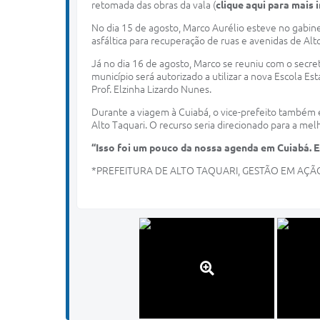
retomada das obras da vala (
clique aqui para mais
No dia 15 de agosto, Marco Aurélio esteve no gabin
asfáltica para recuperação de ruas e avenidas de Alt
Já no dia 16 de agosto, Marco se reuniu com o secre
município será autorizado a utilizar a nova Escola 
Prof. Elzinha Lizardo Nunes.
Durante a viagem à Cuiabá, o vice-prefeito também 
Alto Taquari. O recurso seria direcionado para a mel
“Isso foi um pouco da nossa agenda em Cuiabá. 
*PREFEITURA DE ALTO TAQUARI, GESTÃO EM AÇÃ