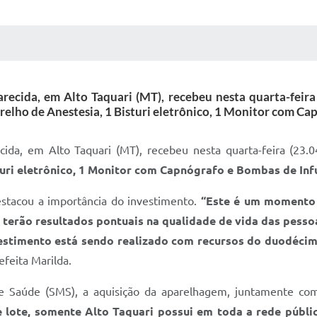
 MÍDIAS
RECEBA NOTÍCIAS
ecida, em Alto Taquari (MT), recebeu nesta quarta-feira
arelho de Anestesia, 1 Bisturi eletrônico, 1 Monitor com Ca
ida, em Alto Taquari (MT), recebeu nesta quarta-feira (23.
turi eletrônico, 1 Monitor com Capnógrafo e Bombas de Inf
destacou a importância do investimento.
“Este é um momento 
terão resultados pontuais na qualidade de vida das pessoa
estimento está sendo realizado com recursos do duodécim
efeita Marilda.
de Saúde (SMS), a aquisição da aparelhagem, juntamente co
 lote, somente Alto Taquari possui em toda a rede públic