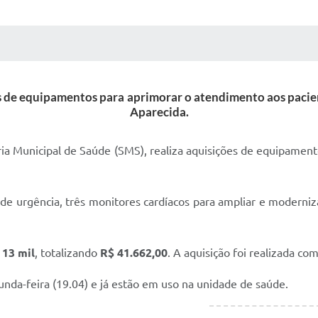
 MÍDIAS
RECEBA NOTÍCIAS
ões de equipamentos para aprimorar o atendimento aos pac
Aparecida.
aria Municipal de Saúde (SMS), realiza aquisições de equipamen
 urgência, três monitores cardíacos para ampliar e moderniz
 13 mil
, totalizando
R$ 41.662,00
. A aquisição foi realizada co
da-feira (19.04) e já estão em uso na unidade de saúde.