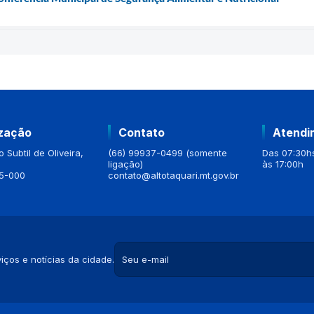
ização
Contato
Atendi
 Subtil de Oliveira,
(66) 99937-0499 (somente
Das 07:30hs
ligação)
às 17:00h
5-000
contato@altotaquari.mt.gov.br
iços e notícias da cidade.