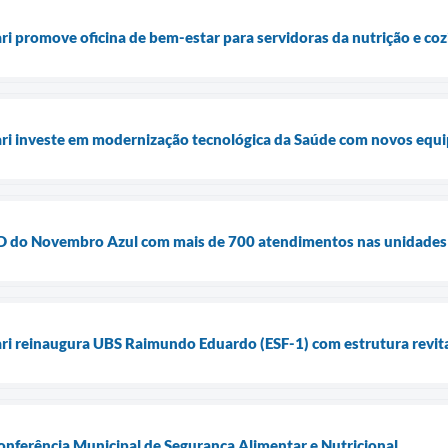
ari promove oficina de bem-estar para servidoras da nutrição e co
uari investe em modernização tecnológica da Saúde com novos equ
ia D do Novembro Azul com mais de 700 atendimentos nas unidades
ari reinaugura UBS Raimundo Eduardo (ESF-1) com estrutura revita
Conferência Municipal de Segurança Alimentar e Nutricional